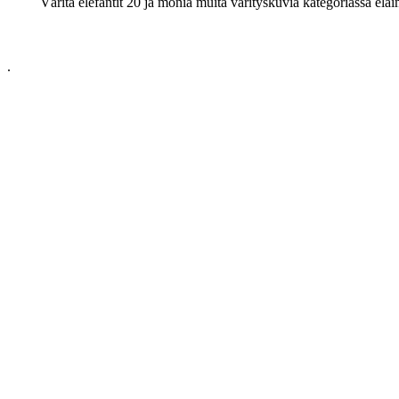
Väritä elefantit 20 ja monia muita värityskuvia kategoriassa eläi
.