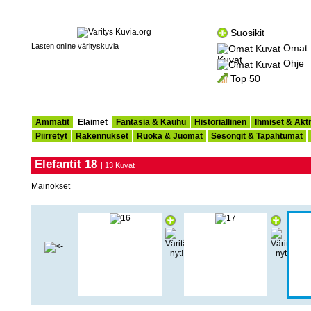
Suosikit
Lasten online värityskuvia
Omat
Kuvat
Ohje
Top 50
Ammatit
Eläimet
Fantasia & Kauhu
Historiallinen
Ihmiset & Akti
Piirretyt
Rakennukset
Ruoka & Juomat
Sesongit & Tapahtumat
Elefantit 18
| 13 Kuvat
Mainokset