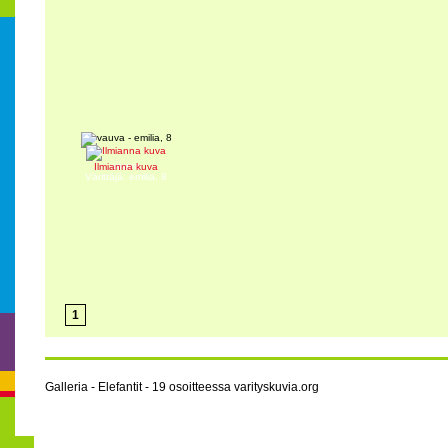
vauva
Ilmianna kuva
Värittäjä: emilia, 8
1
Galleria - Elefantit - 19 osoitteessa varityskuvia.org