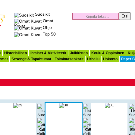
Suosikit
Omat
Kuvat
Ohje
Top 50
u
Historiallinen
Ihmiset & Aktiviteetit
Julkkisten
Koulu & Oppiminen
Kulj
omat
Sesongit & Tapahtumat
Toimintasankarit
Urheilu
Uskonto
Paper C