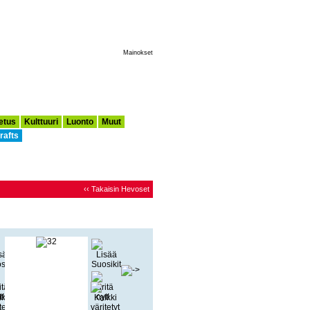
Tee Tästä Aloitussivuni
Mainokset
etus
Kulttuuri
Luonto
Muut
rafts
‹‹ Takaisin Hevoset