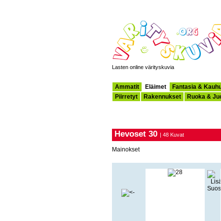
Lasten online värityskuvia
Ammatit
Eläimet
Fantasia & Kauh
Piirretyt
Rakennukset
Ruoka & Ju
Hevoset 30
| 48 Kuvat
Mainokset