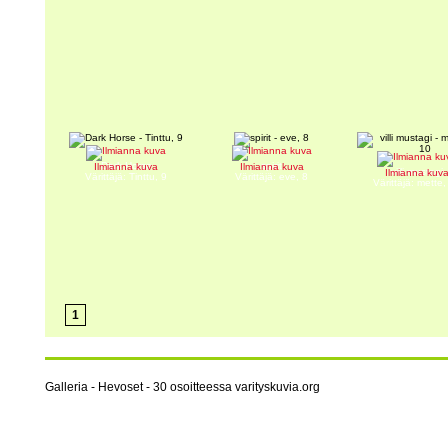
Dark Horse
spirit
Ilmianna kuva
Ilmianna kuva
villi mustagi
Ilmianna kuv
Värittäjä: Tinttu, 9
Värittäjä: eve, 8
Värittäjä: mette,
1
Galleria - Hevoset - 30 osoitteessa varityskuvia.org