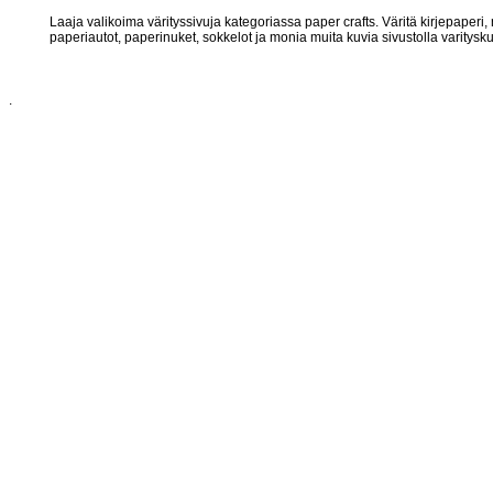
Laaja valikoima värityssivuja kategoriassa paper crafts. Väritä kirjepaperi, 
paperiautot, paperinuket, sokkelot ja monia muita kuvia sivustolla varitysku
.