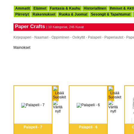
Ammatit
Eläimet
Fantasia & Kauhu
Historiallinen
Ihmiset & Akti
Piirretyt
Rakennukset
Ruoka & Juomat
Sesongit & Tapahtumat
Paper Crafts
| 10 Kategoriat, 246 Kuvat
Kirjepaperi
·
Naamari
·
Oppiminen
·
Ovikyltit
·
Palapeli
·
Paperiautot
·
Pape
Mainokset
Palapeli - 7
Palapeli - 6
O