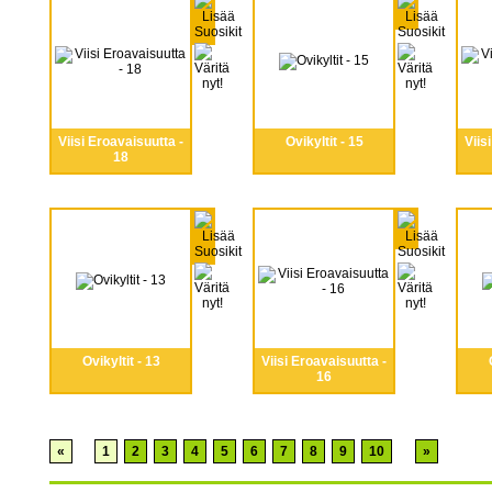
Viisi Eroavaisuutta -
Ovikyltit - 15
Viis
18
Ovikyltit - 13
Viisi Eroavaisuutta -
16
«
1
2
3
4
5
6
7
8
9
10
»