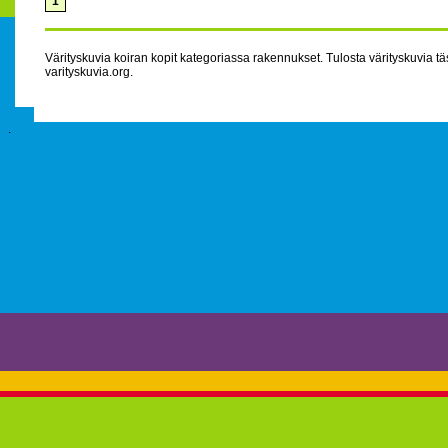
1
Värityskuvia koiran kopit kategoriassa rakennukset. Tulosta värityskuvia täs
varityskuvia.org.
.