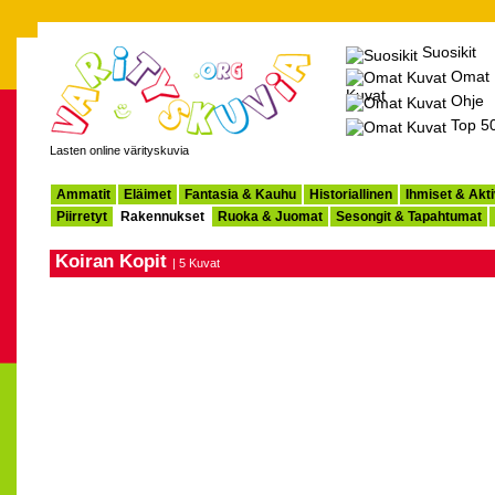
Suosikit
Omat
Kuvat
Ohje
Top 5
Lasten online värityskuvia
Ammatit
Eläimet
Fantasia & Kauhu
Historiallinen
Ihmiset & Akti
Piirretyt
Rakennukset
Ruoka & Juomat
Sesongit & Tapahtumat
Koiran Kopit
| 5 Kuvat