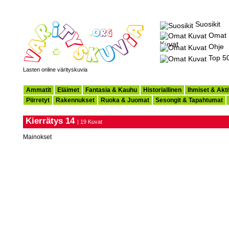
Suosikit
Omat
Kuvat
Ohje
Top 5
Lasten online värityskuvia
Ammatit
Eläimet
Fantasia & Kauhu
Historiallinen
Ihmiset & Akti
Piirretyt
Rakennukset
Ruoka & Juomat
Sesongit & Tapahtumat
Kierrätys 14
| 19 Kuvat
Mainokset