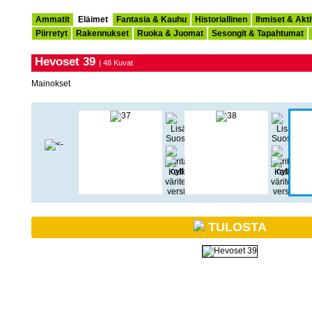
Ammatit
Eläimet
Fantasia & Kauhu
Historiallinen
Ihmiset & Akti
Piirretyt
Rakennukset
Ruoka & Juomat
Sesongit & Tapahtumat
Hevoset 39
| 48 Kuvat
Mainokset
TULOSTA