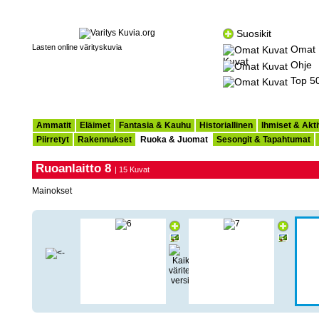
Suosikit
Lasten online värityskuvia
Omat
Kuvat
Ohje
Top 5
Ammatit
Eläimet
Fantasia & Kauhu
Historiallinen
Ihmiset & Akti
Piirretyt
Rakennukset
Ruoka & Juomat
Sesongit & Tapahtumat
Ruoanlaitto 8
| 15 Kuvat
Mainokset