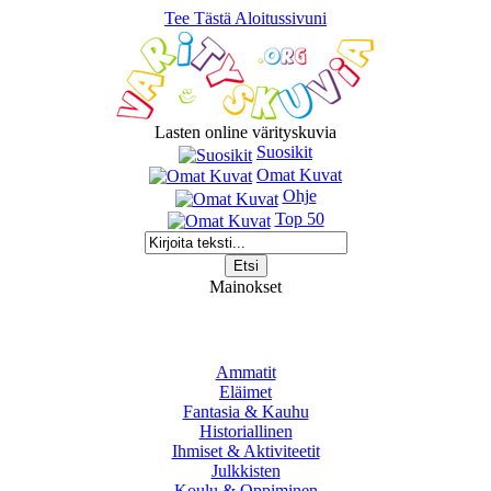
Tee Tästä Aloitussivuni
Lasten online värityskuvia
Suosikit
Omat Kuvat
Ohje
Top 50
Mainokset
Ammatit
Eläimet
Fantasia & Kauhu
Historiallinen
Ihmiset & Aktiviteetit
Julkkisten
Koulu & Oppiminen