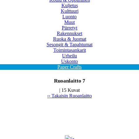
Kuljetus
Kulttuuri
Luonto
Muut
Piirretyt
Rakennukset
Ruoka & Juomat
Sesongit & Tapahtumat
Toimintasankarit
Urheilu
Uskonto
Paper Crafts
Ruoanlaitto 7
| 15 Kuvat
‹‹ Takaisin Ruoanlaitto