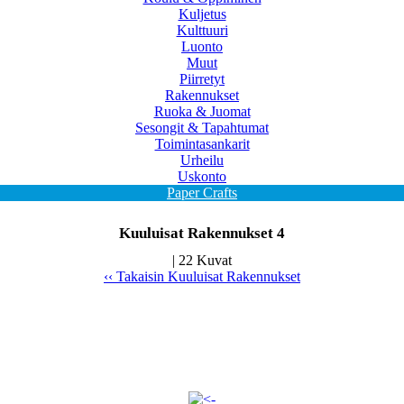
Kuljetus
Kulttuuri
Luonto
Muut
Piirretyt
Rakennukset
Ruoka & Juomat
Sesongit & Tapahtumat
Toimintasankarit
Urheilu
Uskonto
Paper Crafts
Kuuluisat Rakennukset 4
| 22 Kuvat
‹‹ Takaisin Kuuluisat Rakennukset