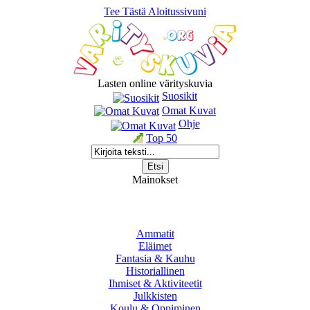
Tee Tästä Aloitussivuni
Lasten online värityskuvia
Suosikit
Omat Kuvat
Ohje
Top 50
Mainokset
Ammatit
Eläimet
Fantasia & Kauhu
Historiallinen
Ihmiset & Aktiviteetit
Julkkisten
Koulu & Oppiminen