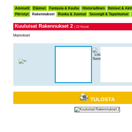
Ammatit
Eläimet
Fantasia & Kauhu
Historiallinen
Ihmiset & Akti
Piirretyt
Rakennukset
Ruoka & Juomat
Sesongit & Tapahtumat
Kuuluisat Rakennukset 2
| 22 Kuvat
Mainokset
TULOSTA