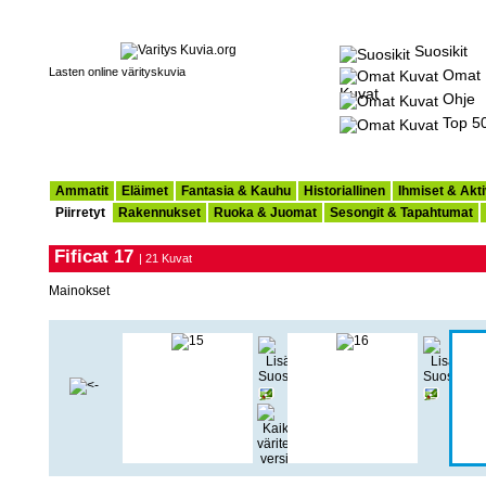
Suosikit
Lasten online värityskuvia
Omat
Kuvat
Ohje
Top 5
Ammatit
Eläimet
Fantasia & Kauhu
Historiallinen
Ihmiset & Akti
Piirretyt
Rakennukset
Ruoka & Juomat
Sesongit & Tapahtumat
Fificat 17
| 21 Kuvat
Mainokset