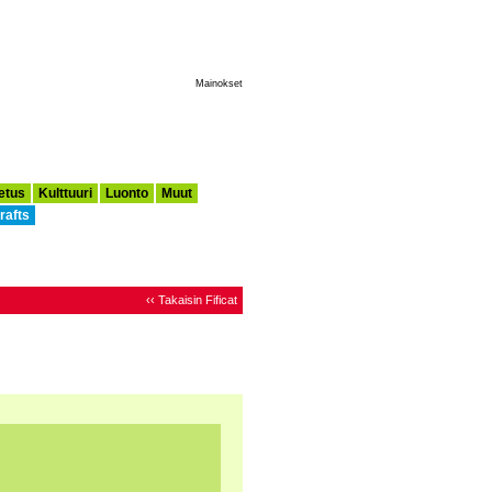
Tee Tästä Aloitussivuni
Mainokset
etus
Kulttuuri
Luonto
Muut
rafts
‹‹ Takaisin Fificat