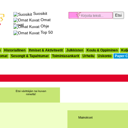
Suosikit
Omat
Kuvat
Ohje
Top 50
u
Historiallinen
Ihmiset & Aktiviteetit
Julkkisten
Koulu & Oppiminen
Kulj
omat
Sesongit & Tapahtumat
Toimintasankarit
Urheilu
Uskonto
Paper C
Etsi värittäjän tai kuvan
nimellä!
Mainokset