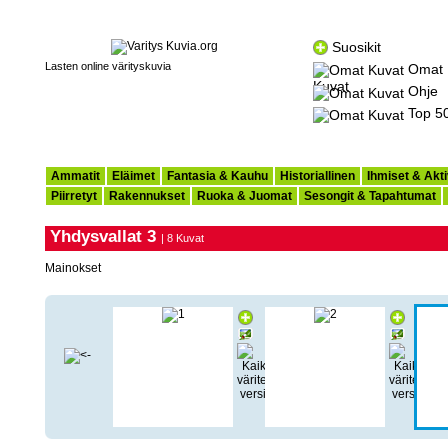
Suosikit
Lasten online värityskuvia
Omat
Kuvat
Ohje
Top 5
Ammatit
Eläimet
Fantasia & Kauhu
Historiallinen
Ihmiset & Akti
Piirretyt
Rakennukset
Ruoka & Juomat
Sesongit & Tapahtumat
Yhdysvallat 3
| 8 Kuvat
Mainokset