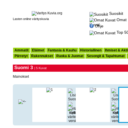
Suosikit
Lasten online värityskuvia
Omat
Kuvat
Ohje
Top 5
Ammatit
Eläimet
Fantasia & Kauhu
Historiallinen
Ihmiset & Akti
Piirretyt
Rakennukset
Ruoka & Juomat
Sesongit & Tapahtumat
Suomi 3
| 5 Kuvat
Mainokset