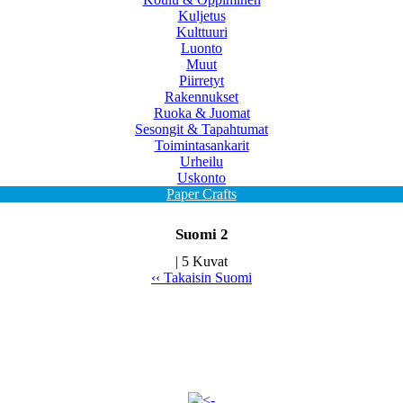
Kuljetus
Kulttuuri
Luonto
Muut
Piirretyt
Rakennukset
Ruoka & Juomat
Sesongit & Tapahtumat
Toimintasankarit
Urheilu
Uskonto
Paper Crafts
Suomi 2
| 5 Kuvat
‹‹ Takaisin Suomi