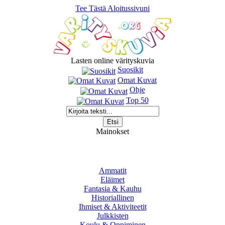
Tee Tästä Aloitussivuni
Lasten online värityskuvia
Suosikit
Omat Kuvat
Ohje
Top 50
Mainokset
Ammatit
Eläimet
Fantasia & Kauhu
Historiallinen
Ihmiset & Aktiviteetit
Julkkisten
Koulu & Oppiminen