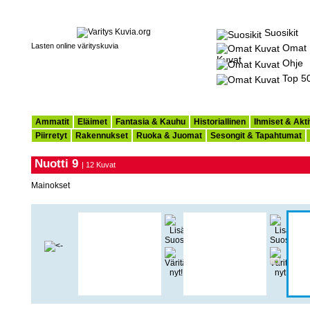
Suosikit
Lasten online värityskuvia
Omat
Kuvat
Ohje
Top 5
Ammatit
Eläimet
Fantasia & Kauhu
Historiallinen
Ihmiset & Akti
Piirretyt
Rakennukset
Ruoka & Juomat
Sesongit & Tapahtumat
Nuotti 9
| 12 Kuvat
Mainokset