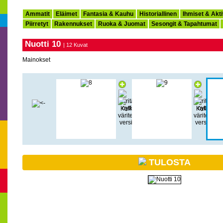
Ammatit
Eläimet
Fantasia & Kauhu
Historiallinen
Ihmiset & Akti
Piirretyt
Rakennukset
Ruoka & Juomat
Sesongit & Tapahtumat
Nuotti 10
| 12 Kuvat
Mainokset
TULOSTA