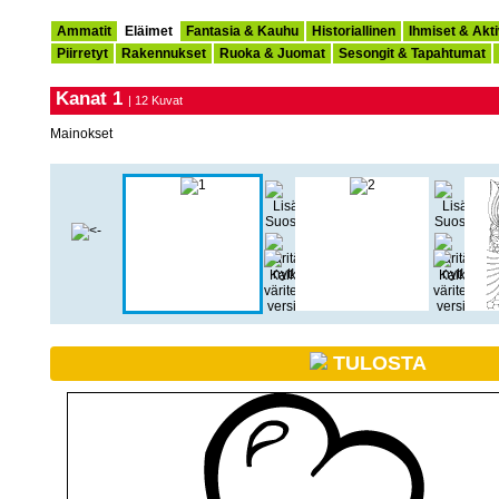
Ammatit
Eläimet
Fantasia & Kauhu
Historiallinen
Ihmiset & Akti
Piirretyt
Rakennukset
Ruoka & Juomat
Sesongit & Tapahtumat
Kanat 1
| 12 Kuvat
Mainokset
TULOSTA