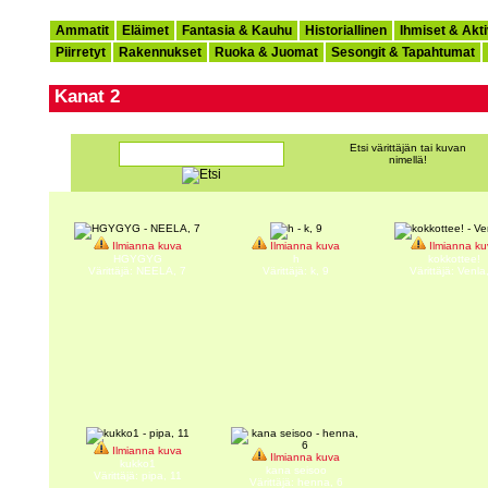
Ammatit
Eläimet
Fantasia & Kauhu
Historiallinen
Ihmiset & Akti
Piirretyt
Rakennukset
Ruoka & Juomat
Sesongit & Tapahtumat
Kanat 2
Etsi värittäjän tai kuvan
nimellä!
Ilmianna kuva
Ilmianna kuva
Ilmianna ku
HGYGYG
h
kokkottee!
Värittäjä: NEELA, 7
Värittäjä: k, 9
Värittäjä: Venla
Ilmianna kuva
Ilmianna kuva
kukko1
kana seisoo
Värittäjä: pipa, 11
Värittäjä: henna, 6