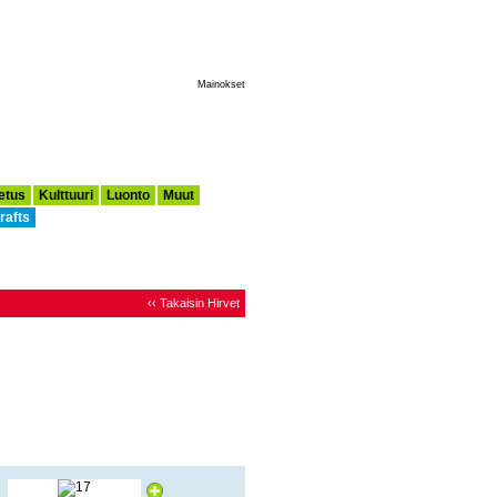
Tee Tästä Aloitussivuni
Mainokset
etus
Kulttuuri
Luonto
Muut
rafts
‹‹ Takaisin Hirvet