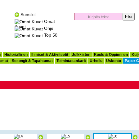
Suosikit
Omat
Kuvat
Ohje
Top 50
u
Historiallinen
Ihmiset & Aktiviteetit
Julkkisten
Koulu & Oppiminen
Kulj
omat
Sesongit & Tapahtumat
Toimintasankarit
Urheilu
Uskonto
Paper C