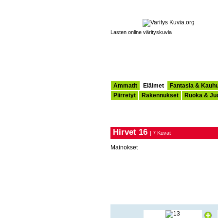
Lasten online värityskuvia
Ammatit
Eläimet
Fantasia & Kauh
Piirretyt
Rakennukset
Ruoka & Ju
Hirvet 16
| 7 Kuvat
Mainokset