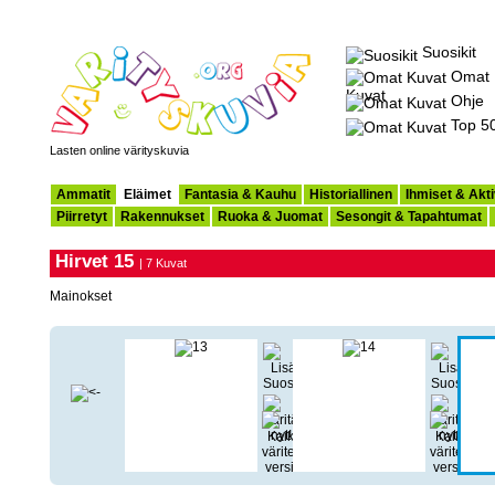
Suosikit
Omat
Kuvat
Ohje
Top 5
Lasten online värityskuvia
Ammatit
Eläimet
Fantasia & Kauhu
Historiallinen
Ihmiset & Akti
Piirretyt
Rakennukset
Ruoka & Juomat
Sesongit & Tapahtumat
Hirvet 15
| 7 Kuvat
Mainokset