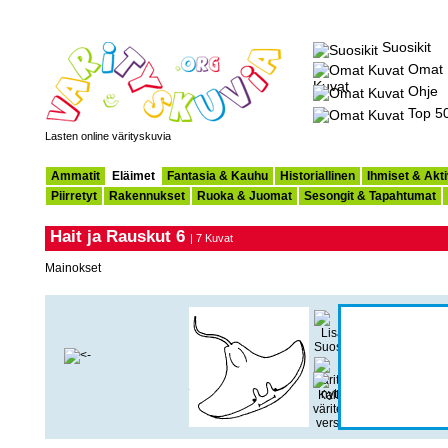
Suosikit
Omat
Kuvat
Ohje
Top 5
Lasten online värityskuvia
Ammatit
Eläimet
Fantasia & Kauhu
Historiallinen
Ihmiset & Akti
Piirretyt
Rakennukset
Ruoka & Juomat
Sesongit & Tapahtumat
Hait ja Rauskut 6
| 7 Kuvat
Mainokset