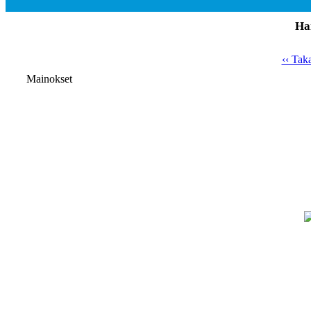
Hai
‹‹ Tak
Mainokset