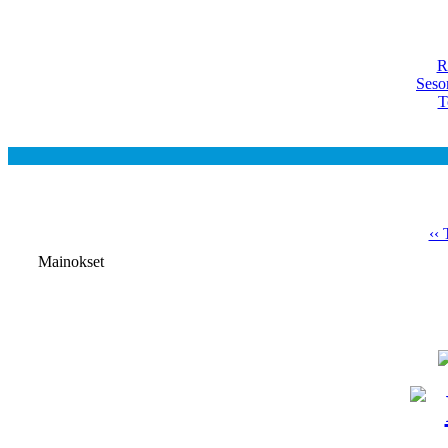
R
Seso
T
‹‹ 
Mainokset