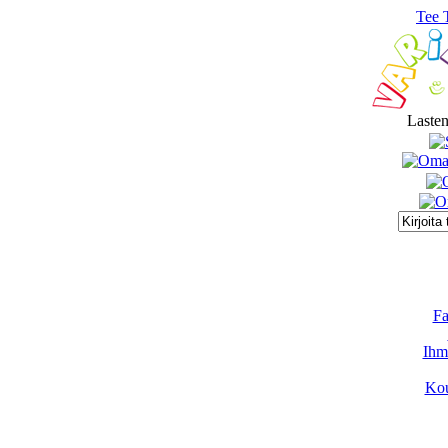
Tee 
Lasten
Fa
Ihmi
Kou