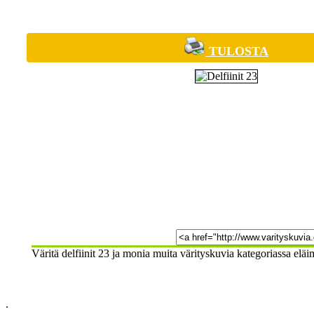
TULOSTA
Väritä delfiinit 23 ja monia muita värityskuvia kategoriassa eläim
.