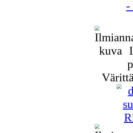
I
p
Väritt