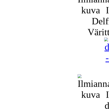
I
Delf
Väritt
I
d