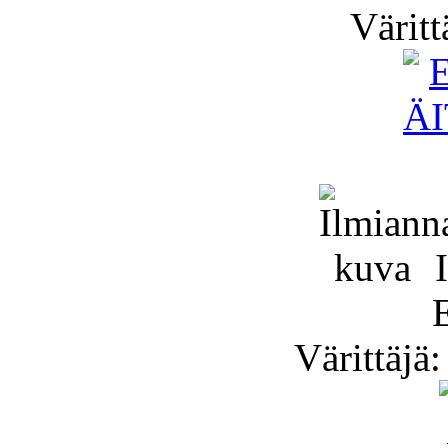
Värittä
I
Värittäjä