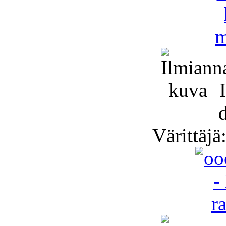
I
d
Värittäjä