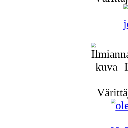
I
Värittä