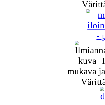
Väritt
I
mukava ja 
Väritt