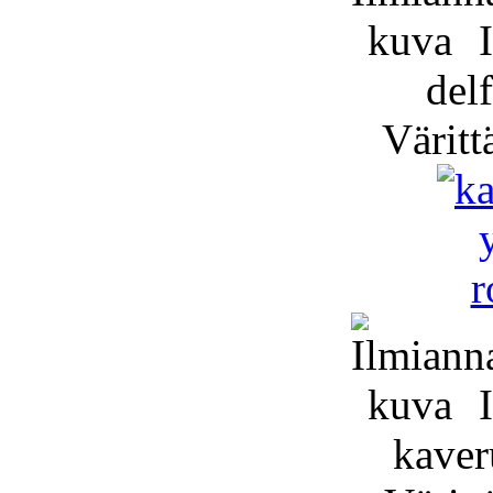
I
delf
Väritt
I
kaver