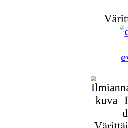
Väritt
I
d
Värittäj