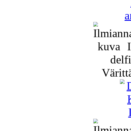
I
delfi
Väritt