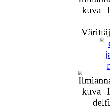
I
Värittä
I
delfi