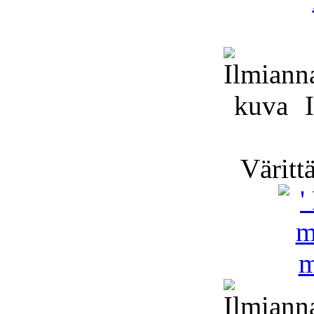
I
Värittä