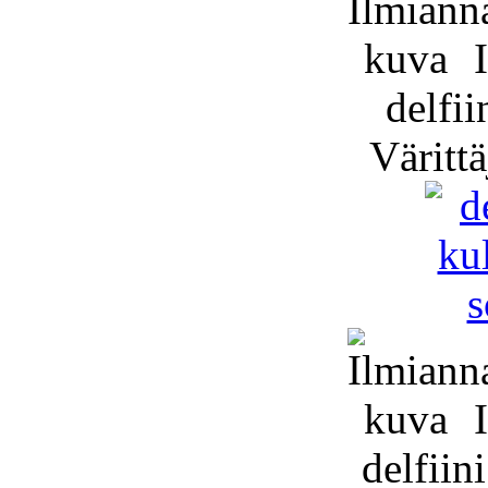
I
delfii
Värittä
I
delfiini