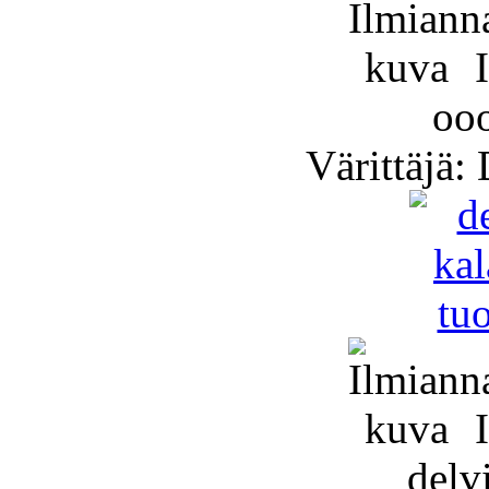
I
ooo
Värittäjä: 
I
delvi