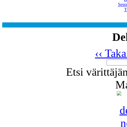
Seso
T
Del
‹‹ Taka
Etsi värittäjä
Ma