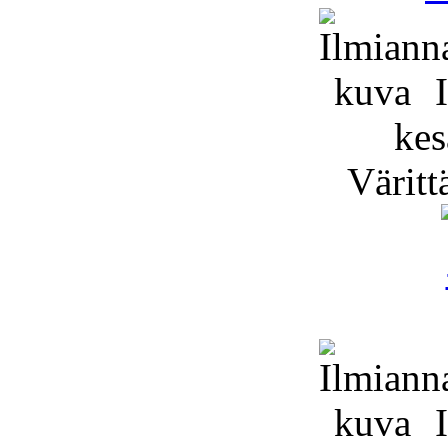
I
kes
Väritt
I