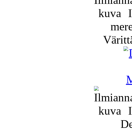
I
mer
Väritt
I
De