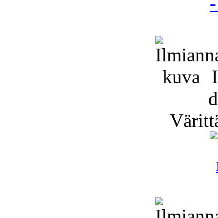
I
d
Väritt