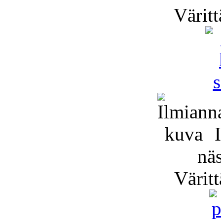
Väritt
I
näs
Väritt