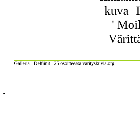
I
' Moi
Väritt
Galleria - Delfiinit - 25 osoitteessa varityskuvia.org
.