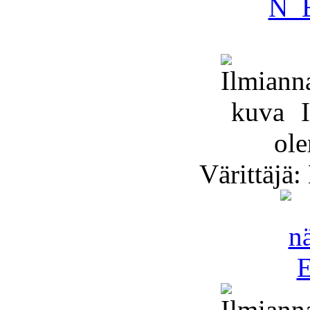
I
ole
Värittäjä