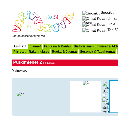
Suosikit
Omat
Kuvat
Ohje
Top 5
Lasten online värityskuvia
Ammatit
Eläimet
Fantasia & Kauhu
Historiallinen
Ihmiset & Akti
Piirretyt
Rakennukset
Ruoka & Juomat
Sesongit & Tapahtumat
Putkimiehet 2
| 3 Kuvat
Mainokset