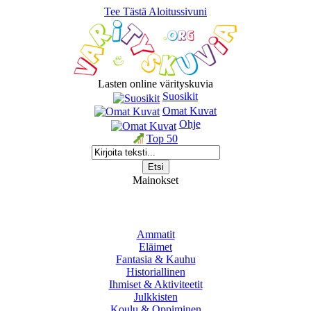
Tee Tästä Aloitussivuni
Lasten online värityskuvia
Suosikit
Omat Kuvat
Ohje
Top 50
Mainokset
Ammatit
Eläimet
Fantasia & Kauhu
Historiallinen
Ihmiset & Aktiviteetit
Julkkisten
Koulu & Oppiminen