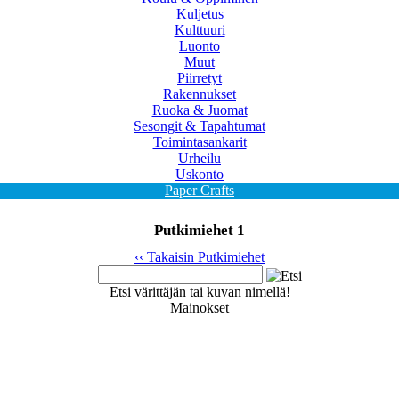
Kuljetus
Kulttuuri
Luonto
Muut
Piirretyt
Rakennukset
Ruoka & Juomat
Sesongit & Tapahtumat
Toimintasankarit
Urheilu
Uskonto
Paper Crafts
Putkimiehet 1
‹‹ Takaisin Putkimiehet
Etsi värittäjän tai kuvan nimellä!
Mainokset