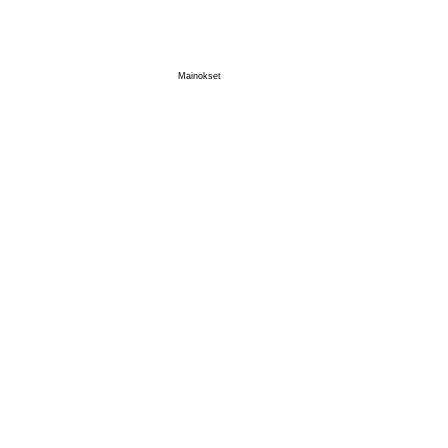
Tee Tästä Aloitussivuni
Mainokset