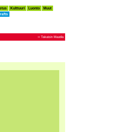
etus
Kulttuuri
Luonto
Muut
rafts
‹‹ Takaisin Maatila