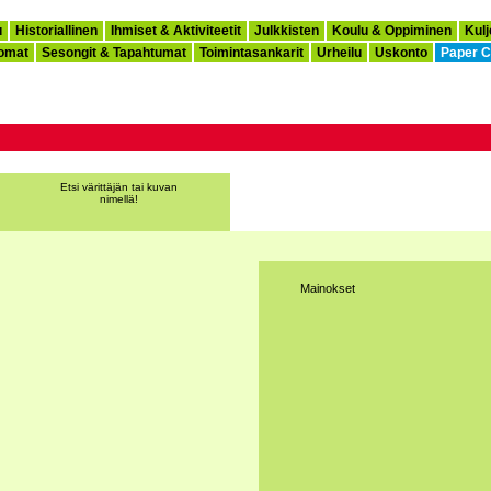
u
Historiallinen
Ihmiset & Aktiviteetit
Julkkisten
Koulu & Oppiminen
Kulj
omat
Sesongit & Tapahtumat
Toimintasankarit
Urheilu
Uskonto
Paper C
Etsi värittäjän tai kuvan
nimellä!
Mainokset