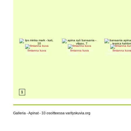
lps minka mark
apina syö banaania
banaania apinal
Ilmianna kuva
Ilmianna kuva
Ilmianna kuv
Värittäjä: kati, 10
Värittäjä: vilppu, 7
Värittäjä: jessica k
10
1
Galleria - Apinat - 33 osoitteessa varityskuvia.org