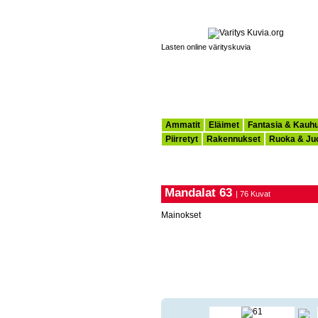
Lasten online värityskuvia
Ammatit
Eläimet
Fantasia & Kauh
Piirretyt
Rakennukset
Ruoka & Ju
Mandalat 63
| 76 Kuvat
Mainokset