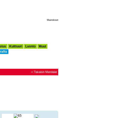
Tee Tästä Aloitussivuni
Mainokset
etus
Kulttuuri
Luonto
Muut
rafts
‹‹ Takaisin Mandalat