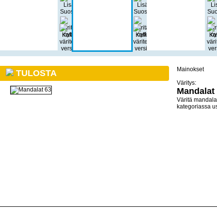
Mainokset
TULOSTA
Väritys:
Mandalat
Väritä mandalat
kategoriassa us