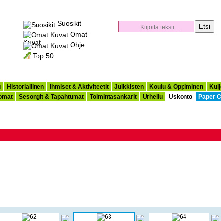
Suosikit
Omat
Kuvat
Ohje
Top 50
u
Historiallinen
Ihmiset & Aktiviteetit
Julkkisten
Koulu & Oppiminen
Kulj
omat
Sesongit & Tapahtumat
Toimintasankarit
Urheilu
Uskonto
Paper C