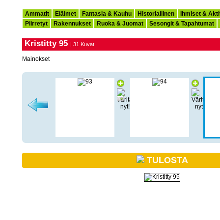
Ammatit
Eläimet
Fantasia & Kauhu
Historiallinen
Ihmiset & Akti
Piirretyt
Rakennukset
Ruoka & Juomat
Sesongit & Tapahtumat
Kristitty 95
| 31 Kuvat
Mainokset
TULOSTA