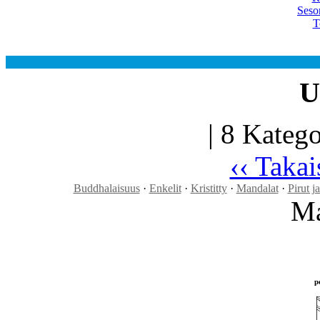
Seso
T
U
| 8 Kateg
‹‹ Takai
Buddhalaisuus
·
Enkelit
·
Kristitty
·
Mandalat
·
Pirut j
Ma
p