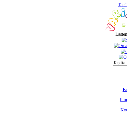
Tee 
Lasten
Fa
Ihmi
Kou