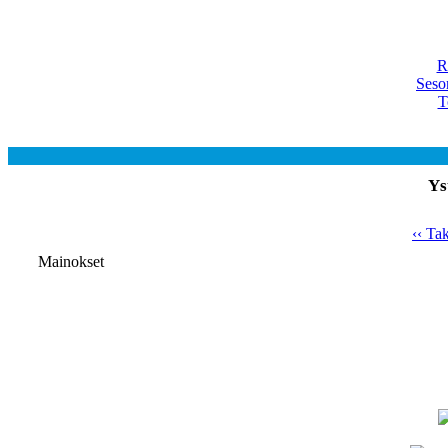
R
Seso
T
Ys
‹‹ Ta
Mainokset