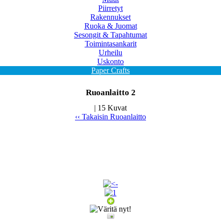
Piirretyt
Rakennukset
Ruoka & Juomat
Sesongit & Tapahtumat
Toimintasankarit
Urheilu
Uskonto
Paper Crafts
Ruoanlaitto 2
| 15 Kuvat
‹‹ Takaisin Ruoanlaitto