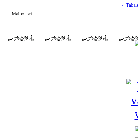
‹‹ Takai
Mainokset