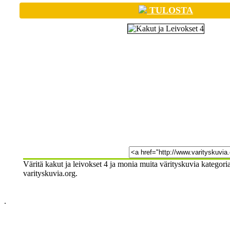
TULOSTA
Väritä kakut ja leivokset 4 ja monia muita värityskuvia kategori
varityskuvia.org.
.