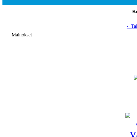
K
‹‹ Ta
Mainokset