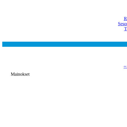
R
Seso
T
‹
Mainokset