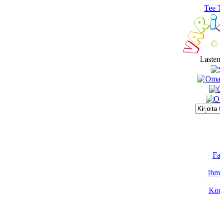
Tee 
Lasten
Fa
Ihmi
Kou