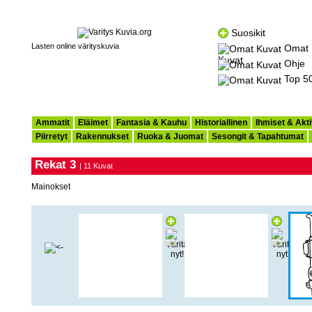
Suosikit
Lasten online värityskuvia
Omat
Kuvat
Ohje
Top 5
Ammatit
Eläimet
Fantasia & Kauhu
Historiallinen
Ihmiset & Akti
Piirretyt
Rakennukset
Ruoka & Juomat
Sesongit & Tapahtumat
Rekat 3
| 11 Kuvat
Mainokset