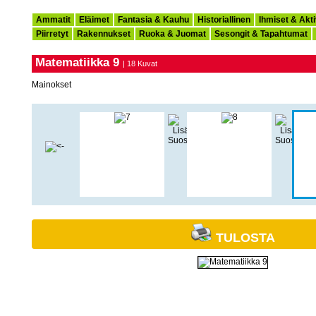
Ammatit
Eläimet
Fantasia & Kauhu
Historiallinen
Ihmiset & Akti
Piirretyt
Rakennukset
Ruoka & Juomat
Sesongit & Tapahtumat
Matematiikka 9
| 18 Kuvat
Mainokset
TULOSTA