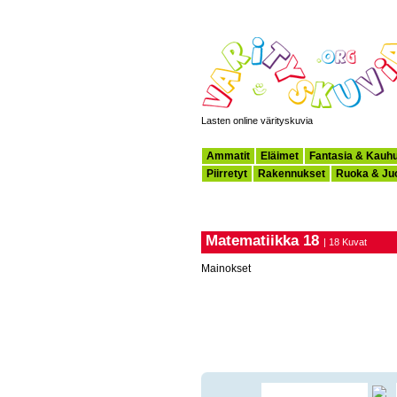
Lasten online värityskuvia
Ammatit
Eläimet
Fantasia & Kauh
Piirretyt
Rakennukset
Ruoka & Ju
Matematiikka 18
| 18 Kuvat
Mainokset