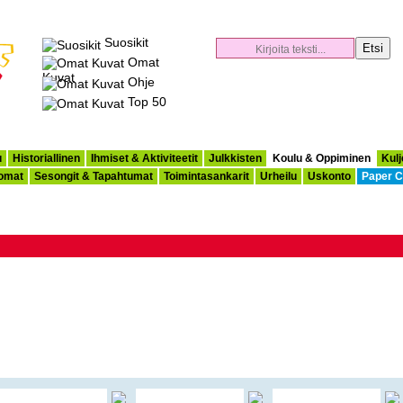
Suosikit
Omat
Kuvat
Ohje
Top 50
u
Historiallinen
Ihmiset & Aktiviteetit
Julkkisten
Koulu & Oppiminen
Kulj
omat
Sesongit & Tapahtumat
Toimintasankarit
Urheilu
Uskonto
Paper C