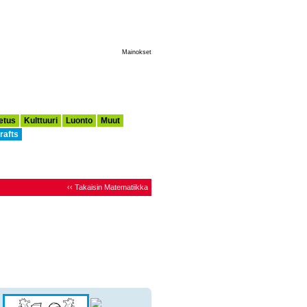
Tee Tästä Aloitussivuni
Mainokset
etus
Kulttuuri
Luonto
Muut
rafts
‹‹ Takaisin Matematiikka