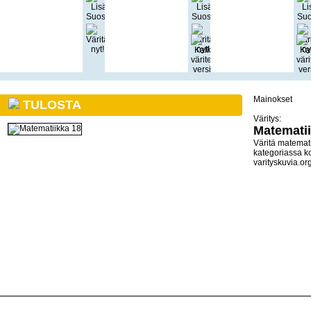
Mainokset
TULOSTA
Väritys:
Matematii
Väritä matemati
kategoriassa k
varityskuvia.org