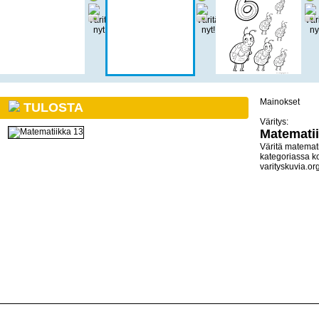
Mainokset
TULOSTA
Väritys:
Matematii
Väritä matemati
kategoriassa k
varityskuvia.org