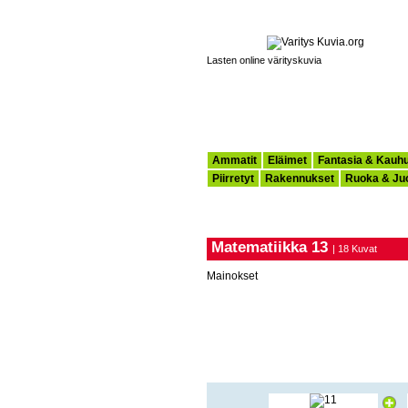
Lasten online värityskuvia
Ammatit
Eläimet
Fantasia & Kauh
Piirretyt
Rakennukset
Ruoka & Ju
Matematiikka 13
| 18 Kuvat
Mainokset