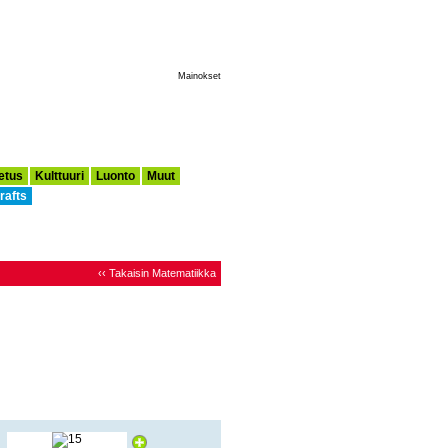
Tee Tästä Aloitussivuni
Mainokset
etus
Kulttuuri
Luonto
Muut
rafts
‹‹ Takaisin Matematiikka