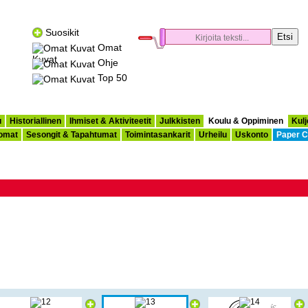
Suosikit
Omat
Kuvat
Ohje
Top 50
u
Historiallinen
Ihmiset & Aktiviteetit
Julkkisten
Koulu & Oppiminen
Kulj
omat
Sesongit & Tapahtumat
Toimintasankarit
Urheilu
Uskonto
Paper C