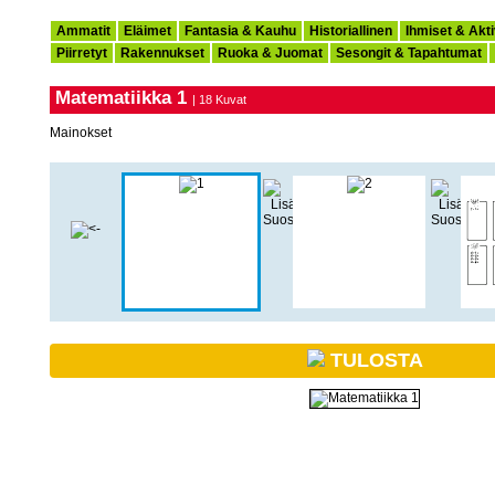
Ammatit
Eläimet
Fantasia & Kauhu
Historiallinen
Ihmiset & Akti
Piirretyt
Rakennukset
Ruoka & Juomat
Sesongit & Tapahtumat
Matematiikka 1
| 18 Kuvat
Mainokset
TULOSTA