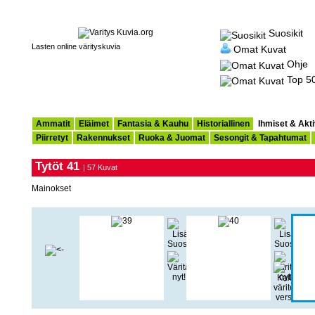
Suosikit
Lasten online värityskuvia
Omat Kuvat
Ohje
Top 5
Ammatit
Eläimet
Fantasia & Kauhu
Historiallinen
Ihmiset & Akti
Piirretyt
Rakennukset
Ruoka & Juomat
Sesongit & Tapahtumat
Tytöt 41
| 57 Kuvat
Mainokset