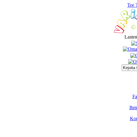
Tee 
Lasten
Fa
Ihmi
Kou