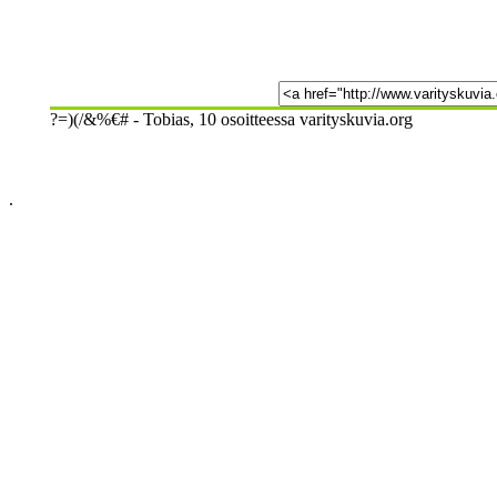
?=)(/&%€# - Tobias, 10 osoitteessa varityskuvia.org
.