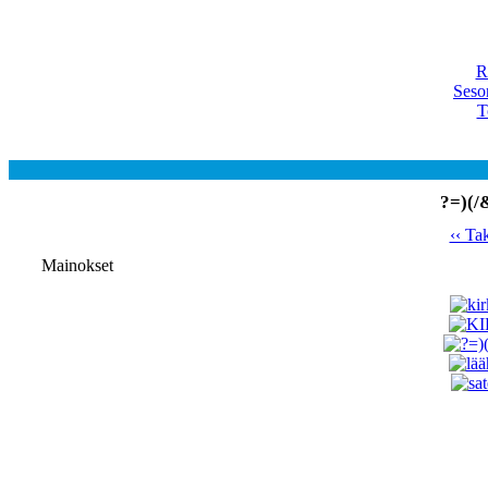
R
Seso
T
?=)(/
‹‹ Ta
Mainokset