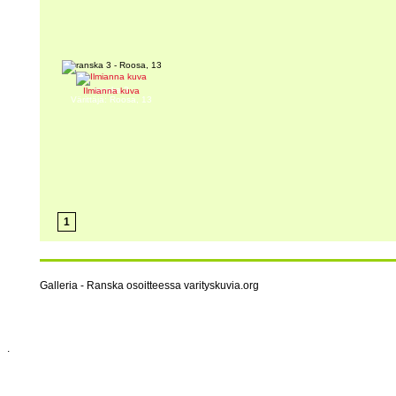
ranska 3
Ilmianna kuva
Värittäjä: Roosa, 13
1
Galleria - Ranska osoitteessa varityskuvia.org
.