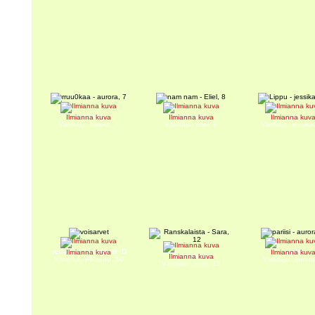
rruu0kaa
nam nam
Lippu
Ilmianna kuva
Ilmianna kuva
Ilmianna kuv
Värittäjä: aurora, 7
Värittäjä: Eliel, 8
Värittäjä: jessika
voisarvet "croissantit :D
pariisi
Ilmianna kuva
Ilmianna kuv
Ranskalaista
Ilmianna kuva
Värittäjä: Pikachu, 10
Värittäjä: aurora
Värittäjä: Sara, 12