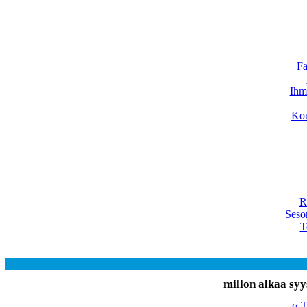
Fa
Ihmi
Kou
R
Seso
T
millon alkaa syy
‹‹ 