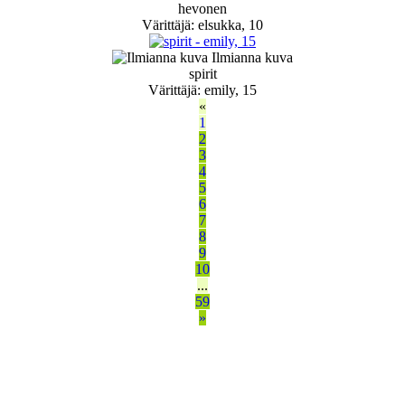
hevonen
Värittäjä: elsukka, 10
Ilmianna kuva
spirit
Värittäjä: emily, 15
«
1
2
3
4
5
6
7
8
9
10
...
59
»