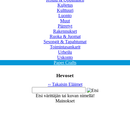
Kuljetus
Kulttuuri
Luonto
Muut
Piirretyt
Rakennukset
Ruoka & Juomat
Sesongit & Tapahtumat
Toimintasankarit
Urheilu
Uskonto
Paper Crafts
Hevoset
‹‹ Takaisin Eläimet
Etsi värittäjän tai kuvan nimellä!
Mainokset