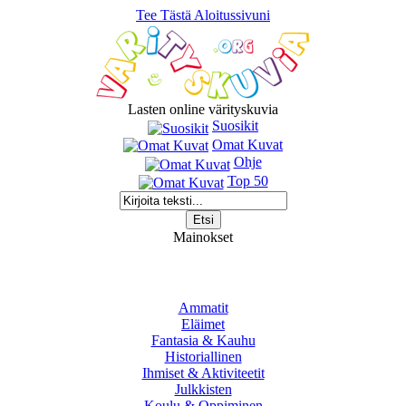
Tee Tästä Aloitussivuni
Lasten online värityskuvia
Suosikit
Omat Kuvat
Ohje
Top 50
Mainokset
Ammatit
Eläimet
Fantasia & Kauhu
Historiallinen
Ihmiset & Aktiviteetit
Julkkisten
Koulu & Oppiminen